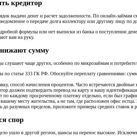
ить кредитор
рядок выдачи денег и расчет задолженности. По онлайн-займам с
 уведомление о передаче долга коллектору или другому лицу по д
дробной формулы или нет выписки из банка о поступлении денег
ают вам на руку.
 снижают сумму
уды слушают чаще других, особенно по микрозаймам и потребите
ы по статье 333 ГК РФ. Обоснуйте переплату сравнениями: сумм
тавку, способ начисления процентов. Часто встречаются двойны
итор должен подтвердить перевод на карту и вашу идентификац
ет по каждому просроченному платежу отдельно, если был граф
ашему месту жительства, а не там, где расположен офис истца. З
ь до разумных пределов, приложите примеры средних ставок в р
ся спор
 дело ушло в другой регион, шансы на перенос высокие. Исключ