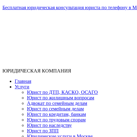
Бесплатная юридическая консультация юриста по телефону в М
ЮРИДИЧЕСКАЯ КОМПАНИЯ
Главная
Услуги
Юрист по ДТП, КАСКО, ОСАГО
Юрист по жилищным вопросам
Адвокат по семейным делам
Юрист по семейным делам
Юрист по кредитам, банкам
Юрист по трудовым спорам
Юрист по наследству
Юрист по ЗПП
Юридические услуги в Москве