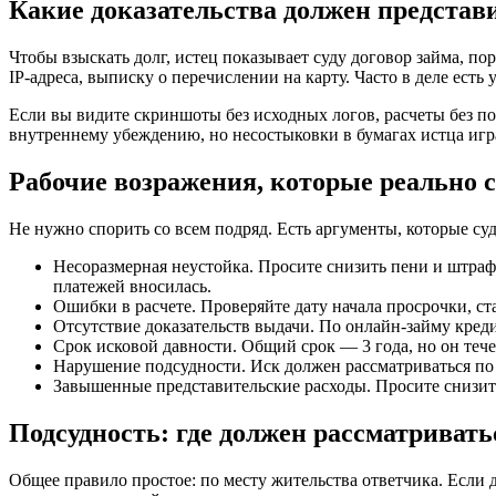
Какие доказательства должен представ
Чтобы взыскать долг, истец показывает суду договор займа, по
IP-адреса, выписку о перечислении на карту. Часто в деле есть
Если вы видите скриншоты без исходных логов, расчеты без по
внутреннему убеждению, но несостыковки в бумагах истца игр
Рабочие возражения, которые реально
Не нужно спорить со всем подряд. Есть аргументы, которые с
Несоразмерная неустойка. Просите снизить пени и штраф
платежей вносилась.
Ошибки в расчете. Проверяйте дату начала просрочки, с
Отсутствие доказательств выдачи. По онлайн-займу кред
Срок исковой давности. Общий срок — 3 года, но он теч
Нарушение подсудности. Иск должен рассматриваться по в
Завышенные представительские расходы. Просите снизит
Подсудность: где должен рассматривать
Общее правило простое: по месту жительства ответчика. Если