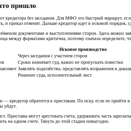
 что пришло
от кредитора без заседания. Для МФО это быстрый маршрут, есл
ь, и приказ отменят. Дальше кредитор идет в исковой порядок, г
бменом документами и выступлениями сторон. Здесь можно заявл
зница между форматами критична, поэтому сначала определите, ч
Исковое производство
Через заседания с участием сторон
ия
Сроки назначает суд, важно не пропускать повестки
бъясняют
Заявлять ходатайства, представлять возражения и доказ
Решение суда, исполнительный лист
и — кредитор обратится к приставам. По иску, если не прийти в
ы уйдут.
т. Приставы могут арестовать счета, удерживать часть зарплат
ь на одном счете. Тянуть до этой стадии невыгодно.