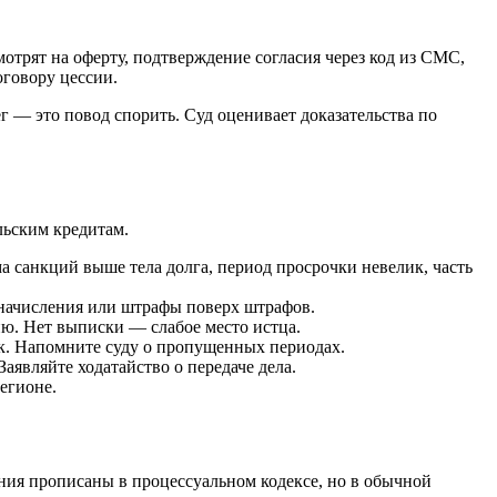
мотрят на оферту, подтверждение согласия через код из СМС,
оговору цессии.
 — это повод спорить. Суд оценивает доказательства по
льским кредитам.
а санкций выше тела долга, период просрочки невелик, часть
е начисления или штрафы поверх штрафов.
ию. Нет выписки — слабое место истца.
ик. Напомните суду о пропущенных периодах.
аявляйте ходатайство о передаче дела.
егионе.
ения прописаны в процессуальном кодексе, но в обычной