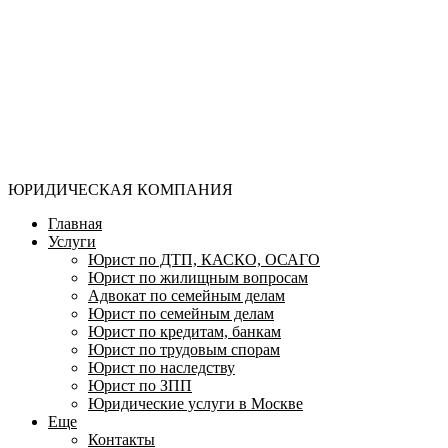
ЮРИДИЧЕСКАЯ КОМПАНИЯ
Главная
Услуги
Юрист по ДТП, КАСКО, ОСАГО
Юрист по жилищным вопросам
Адвокат по семейным делам
Юрист по семейным делам
Юрист по кредитам, банкам
Юрист по трудовым спорам
Юрист по наследству
Юрист по ЗПП
Юридические услуги в Москве
Еще
Контакты