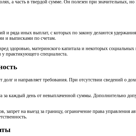
долях, а часть в твердой сумме. Он полезен при значительных, 
дий и ряда иных выплат, с которых по закону делаются удержан
ми и выписками по счетам.
 вред здоровью, материнского капитала и некоторых социальных
и у практикующего специалиста.
ность
т долг и направляет требования. При отсутствии сведений о дох
та за каждый день от невыплаченной суммы. Дополнительно допу
дов, запрет на выезд за границу, ограничение права управления
тственность.
аты