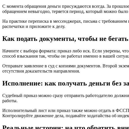
С момента обращения деньги присуждаются всегда. За прошлое в
обращением невыгодно, теряется период, который можно было
На практике переписка в мессенджерах, письма с требованием 
распечатки и приложите к делу.
Как подать документы, чтобы не бегать
Начните с выбора формата: приказ либо иск. Если уверены, что 
способ взыскания так, чтобы он работал именно в вашей ситуа
Отправьте заявление в суд с копиями документов. Второй экзе
отсутствия доказательств направления.
Исполнение: как получать деньги без з
Судебный приказ можно сразу отправить работодателю должника
работы.
Исполнительный лист или приказ также можно отдать в ФССП. 
Контролируйте движение дела, подавайте ходатайства об инде
Реальные истории: на что обратить вн