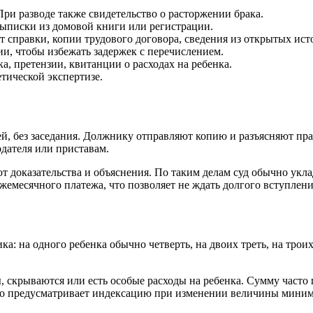
При разводе также свидетельство о расторжении брака.
выписки из домовой книги или регистрации.
ут справки, копии трудового договора, сведения из открытых ист
ии, чтобы избежать задержек с перечислением.
, претензии, квитанции о расходах на ребенка.
етической экспертизе.
й, без заседания. Должнику отправляют копию и разъясняют пра
дателя или приставам.
ют доказательства и объяснения. По таким делам суд обычно укл
месячного платежа, что позволяет не ждать долгого вступлени
ка: на одного ребенка обычно четверть, на двоих треть, на трои
, скрываются или есть особые расходы на ребенка. Сумму част
чно предусматривает индексацию при изменении величины мини