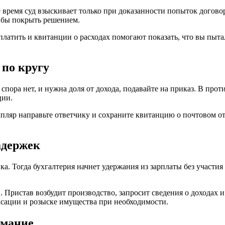
ремя суд взыскивает только при доказанности попыток договорит
 бы покрыть решением.
платить и квитанции о расходах помогают показать, что вы пыт
 по кругу
спора нет, и нужна доля от дохода, подавайте на приказ. В прот
ции.
мпляр направьте ответчику и сохраните квитанцию о почтовом от
адержек
. Тогда бухгалтерия начнет удержания из зарплаты без участия
Пристав возбудит производство, запросит сведения о доходах и 
ксации и розыске имущества при необходимости.
имание