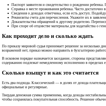
Паспорт заявителя и свидетельство о рождении ребенка. 
Справка о месте проживания ребенка. Часто достаточно 
Сведения о доходах ответчика, если есть доступ. Подойд
Реквизиты счета для перечисления. Укажите их в заявлен
Доказательства обращений к другому родителю. Переписка
При споре об отцовстве материалы для ходатайства о ген
Как проходит дело и сколько ждать
По приказу мировой судья принимает решение за несколько дне
возражений нет, приказ можно направить в бухгалтерию работо
В исковом порядке назначается заседание, стороны представля
содержанию подлежат немедленному исполнению в пределах еже
Сколько взыщут и как это считается
Есть два подхода. Классический — в долях от дохода плательщи
официальные и регулярные.
Твердая денежная сумма применима, когда доходы нестабильны
чтобы сохранялась покупательная способность. Решение обы