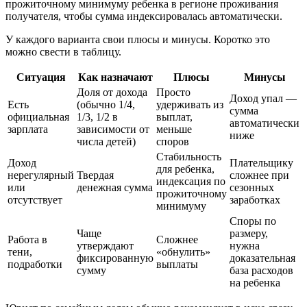
прожиточному минимуму ребенка в регионе проживания
получателя, чтобы сумма индексировалась автоматически.
У каждого варианта свои плюсы и минусы. Коротко это
можно свести в таблицу.
Ситуация
Как назначают
Плюсы
Минусы
Доля от дохода
Просто
Доход упал —
Есть
(обычно 1/4,
удерживать из
сумма
официальная
1/3, 1/2 в
выплат,
автоматически
зарплата
зависимости от
меньше
ниже
числа детей)
споров
Стабильность
Доход
Плательщику
для ребенка,
нерегулярный
Твердая
сложнее при
индексация по
или
денежная сумма
сезонных
прожиточному
отсутствует
заработках
минимуму
Споры по
Чаще
размеру,
Работа в
Сложнее
утверждают
нужна
тени,
«обнулить»
фиксированную
доказательная
подработки
выплаты
сумму
база расходов
на ребенка