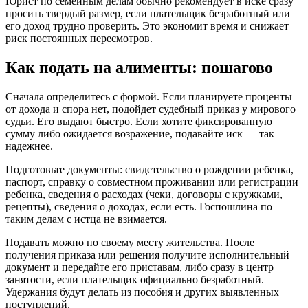
Юрист по семейным делам обычно рекомендует в иске сразу
просить твердый размер, если плательщик безработный или
его доход трудно проверить. Это экономит время и снижает
риск постоянных пересмотров.
Как подать на алименты: пошагово
Сначала определитесь с формой. Если планируете проценты
от дохода и спора нет, подойдет судебный приказ у мирового
судьи. Его выдают быстро. Если хотите фиксированную
сумму либо ожидается возражение, подавайте иск — так
надежнее.
Подготовьте документы: свидетельство о рождении ребенка,
паспорт, справку о совместном проживании или регистрации
ребенка, сведения о расходах (чеки, договоры с кружками,
рецепты), сведения о доходах, если есть. Госпошлина по
таким делам с истца не взимается.
Подавать можно по своему месту жительства. После
получения приказа или решения получите исполнительный
документ и передайте его приставам, либо сразу в центр
занятости, если плательщик официально безработный.
Удержания будут делать из пособия и других выявленных
поступлений.