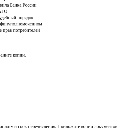
вила Банка России
САГО
удебный порядок
о финуполномоченном
е прав потребителей
раните копии.
 доплату и срок перечисления. Приложите копии документов.