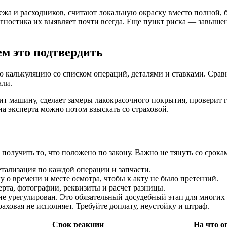
жа и расходников, считают локальную окраску вместо полной, б
гностика их выявляет почти всегда. Еще пункт риска — завышен
ем это подтвердить
 калькуляцию со списком операций, деталями и ставками. Срав
али.
т машину, сделает замеры лакокрасочного покрытия, проверит 
а эксперта можно потом взыскать со страховой.
получить то, что положено по закону. Важно не тянуть со срок
етализация по каждой операции и запчасти.
 о времени и месте осмотра, чтобы к акту не было претензий.
ерта, фотографии, реквизиты и расчет разницы.
е урегулирован. Это обязательный досудебный этап для многих 
аховая не исполняет. Требуйте доплату, неустойку и штраф.
Срок реакции
На что о