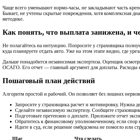
Чаще всего уменьшают нормо-часы, не закладывают часть крепе
Бывает, не учтены скрытые повреждения, хотя комплексная диа
методике.
Как понять, что выплата занижена, и ч
Не полагайтесь на интуицию. Попросите у страховщика полную
куда планируете отдать авто. Уже на этом этапе видно, где урез
Дальше понадобится независимая экспертиза. Оценщик осмотри
ОСАГО. Его отчет — главный аргумент для доплаты. Расходы н
Пошаговый план действий
Алгоритм простой и рабочий. Он позволяет без лишних нервов 
Запросите у страховщика расчет и мотивировку. Нужна д
Сделайте независимую экспертизу. Сообщите страховщику
Подготовьте претензию о доплате. Приложите отчет эксп
Обратитесь к финансовому уполномоченному, если спор н
Идите в суд, если решение омбудсмена не помогло или стр
Шаг
Что сделать