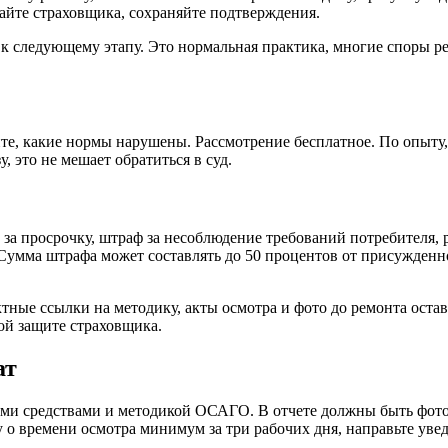
айте страховщика, сохраняйте подтверждения.
 к следующему этапу. Это нормальная практика, многие споры ре
е, какие нормы нарушены. Рассмотрение бесплатное. По опыту, 
, это не мешает обратиться в суд.
 за просрочку, штраф за несоблюдение требований потребителя,
 Сумма штрафа может составлять до 50 процентов от присужденн
тные ссылки на методику, акты осмотра и фото до ремонта оста
ой защите страховщика.
ат
ми средствами и методикой ОСАГО. В отчете должны быть фото,
у о времени осмотра минимум за три рабочих дня, направьте у