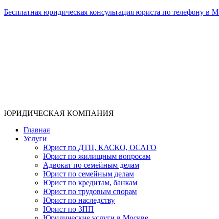
Бесплатная юридическая консультация юриста по телефону в М
ЮРИДИЧЕСКАЯ КОМПАНИЯ
Главная
Услуги
Юрист по ДТП, КАСКО, ОСАГО
Юрист по жилищным вопросам
Адвокат по семейным делам
Юрист по семейным делам
Юрист по кредитам, банкам
Юрист по трудовым спорам
Юрист по наследству
Юрист по ЗПП
Юридические услуги в Москве