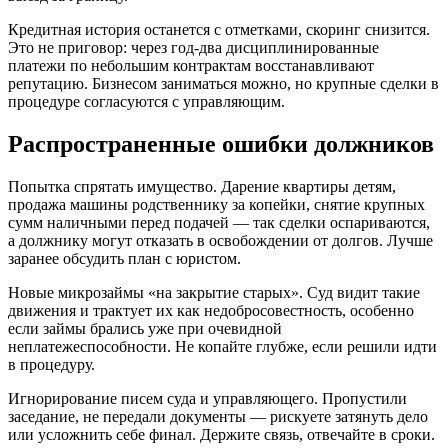
Кредитная история останется с отметками, скоринг снизится.
Это не приговор: через год-два дисциплинированные
платежи по небольшим контрактам восстанавливают
репутацию. Бизнесом заниматься можно, но крупные сделки в
процедуре согласуются с управляющим.
Распространенные ошибки должников
Попытка спрятать имущество. Дарение квартиры детям,
продажа машины родственнику за копейки, снятие крупных
сумм наличными перед подачей — так сделки оспариваются,
а должнику могут отказать в освобождении от долгов. Лучше
заранее обсудить план с юристом.
Новые микрозаймы «на закрытие старых». Суд видит такие
движения и трактует их как недобросовестность, особенно
если займы брались уже при очевидной
неплатежеспособности. Не копайте глубже, если решили идти
в процедуру.
Игнорирование писем суда и управляющего. Пропустили
заседание, не передали документы — рискуете затянуть дело
или усложнить себе финал. Держите связь, отвечайте в сроки.