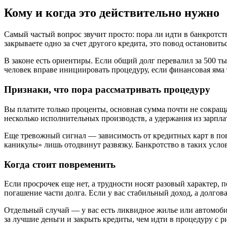
Кому и когда это действительно нужно
Самый частый вопрос звучит просто: пора ли идти в банкротс
закрываете одно за счет другого кредита, это повод остановитьс
В законе есть ориентиры. Если общий долг перевалил за 500 ты
человек вправе инициировать процедуру, если финансовая яма 
Признаки, что пора рассматривать процедуру
Вы платите только проценты, основная сумма почти не сокраща
несколько исполнительных производств, а удержания из зарпл
Еще тревожный сигнал — зависимость от кредитных карт в повс
каникулы» лишь отодвинут развязку. Банкротство в таких услов
Когда стоит повременить
Если просрочек еще нет, а трудности носят разовый характер,
погашение части долга. Если у вас стабильный доход, а долгов
Отдельный случай — у вас есть ликвидное жилье или автомобил
за лучшие деньги и закрыть кредиты, чем идти в процедуру с р