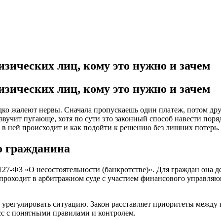
изических лиц, кому это нужно и зачем
изических лиц, кому это нужно и зачем
ко жалеют нервы. Сначала пропускаешь один платеж, потом друго
вучит пугающе, хотя по сути это законный способ навести поря
о в ней происходит и как подойти к решению без лишних потерь.
о гражданина
27‑ФЗ «О несостоятельности (банкротстве)». Для граждан она дей
а проходит в арбитражном суде с участием финансового управля
о урегулировать ситуацию. Закон расставляет приоритеты между 
сс с понятными правилами и контролем.