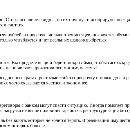
тво. Стоп‑сигнали очевидны, но их почему‑то игнорируют меся
я и считать.
сяч рублей, а просрочка дольше трех месяцев, появляется обяза
только углубляется и нет реальных шансов выбраться.
ется. Вы продаете вещи и берете микрозаймы, чтобы гасить кред
аты не оставляют прожиточного минимума семье.
едневных тратах, рост комиссий за просрочку и новые долги ра
иях часто оказывается честнее и экономнее.
 переговоры с банком могут спасти ситуацию. Иногда помогает 
ая нагрузка не выше половины заработка, реструктуризация без с
ь без залога, которые не хочется терять. В реализации имущест
иском потерять больше.