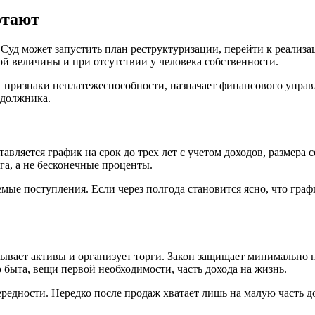
отают
 Суд может запустить план реструктуризации, перейти к реализ
й величины и при отсутствии у человека собственности.
яет признаки неплатежеспособности, назначает финансового упр
 должника.
авляется график на срок до трех лет с учетом доходов, размера
га, а не бесконечные проценты.
мые поступления. Если через полгода становится ясно, что графи
сывает активы и организует торги. Закон защищает минимально
о быта, вещи первой необходимости, часть дохода на жизнь.
дности. Нередко после продаж хватает лишь на малую часть дол