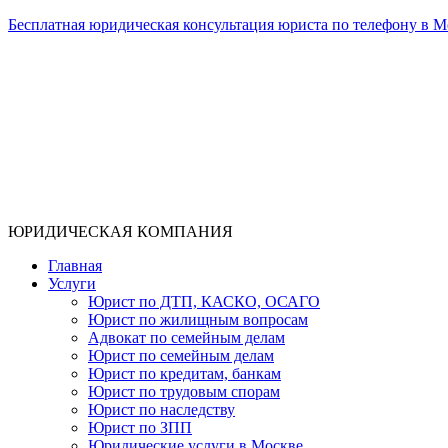
Бесплатная юридическая консультация юриста по телефону в М
ЮРИДИЧЕСКАЯ КОМПАНИЯ
Главная
Услуги
Юрист по ДТП, КАСКО, ОСАГО
Юрист по жилищным вопросам
Адвокат по семейным делам
Юрист по семейным делам
Юрист по кредитам, банкам
Юрист по трудовым спорам
Юрист по наследству
Юрист по ЗПП
Юридические услуги в Москве