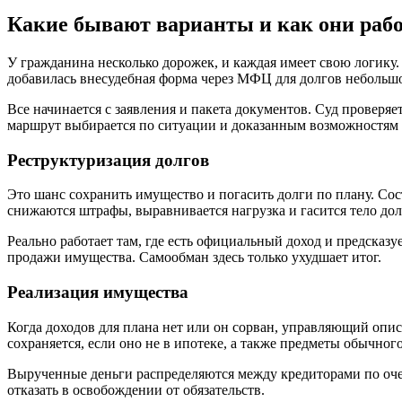
Какие бывают варианты и как они раб
У гражданина несколько дорожек, и каждая имеет свою логику.
добавилась внесудебная форма через МФЦ для долгов небольшо
Все начинается с заявления и пакета документов. Суд провер
маршрут выбирается по ситуации и доказанным возможностям
Реструктуризация долгов
Это шанс сохранить имущество и погасить долги по плану. Сост
снижаются штрафы, выравнивается нагрузка и гасится тело дол
Реально работает там, где есть официальный доход и предсказуе
продажи имущества. Самообман здесь только ухудшает итог.
Реализация имущества
Когда доходов для плана нет или он сорван, управляющий опи
сохраняется, если оно не в ипотеке, а также предметы обычног
Вырученные деньги распределяются между кредиторами по очере
отказать в освобождении от обязательств.