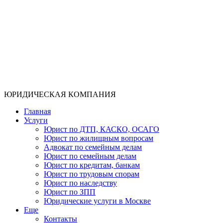
ЮРИДИЧЕСКАЯ КОМПАНИЯ
Главная
Услуги
Юрист по ДТП, КАСКО, ОСАГО
Юрист по жилищным вопросам
Адвокат по семейным делам
Юрист по семейным делам
Юрист по кредитам, банкам
Юрист по трудовым спорам
Юрист по наследству
Юрист по ЗПП
Юридические услуги в Москве
Еще
Контакты