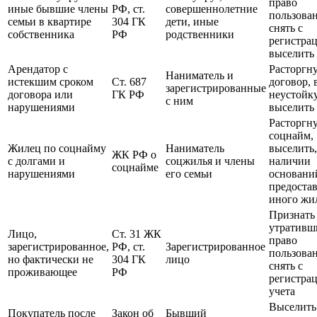
право
иные бывшие члены
РФ, ст.
совершеннолетние
пользован
семьи в квартире
304 ГК
дети, иные
снять с
собственника
РФ
родственники
регистра
выселить
Арендатор с
Расторгн
Наниматель и
истекшим сроком
Ст. 687
договор, 
зарегистрированные
договора или
ГК РФ
неустойку
с ним
нарушениями
выселить
Расторгн
соцнайм,
Жилец по соцнайму
Наниматель
выселить,
ЖК РФ о
с долгами и
соцжилья и члены
наличии
соцнайме
нарушениями
его семьи
основани
предоста
иного жи
Признать
утративш
Лицо,
Ст. 31 ЖК
право
зарегистрированное,
РФ, ст.
Зарегистрированное
пользован
но фактически не
304 ГК
лицо
снять с
проживающее
РФ
регистра
учета
Выселить
Покупатель после
Закон об
Бывший