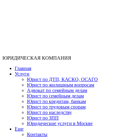
ЮРИДИЧЕСКАЯ КОМПАНИЯ
Главная
Услуги
Юрист по ДТП, КАСКО, ОСАГО
Юрист по жилищным вопросам
Адвокат по семейным делам
Юрист по семейным делам
Юрист по кредитам, банкам
Юрист по трудовым спорам
Юрист по наследству
Юрист по ЗПП
Юридические услуги в Москве
Еще
Контакты