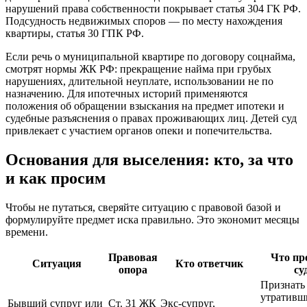
нарушений права собственности покрывает статья 304 ГК РФ.
Подсудность недвижимых споров — по месту нахождения
квартиры, статья 30 ГПК РФ.
Если речь о муниципальной квартире по договору соцнайма,
смотрят нормы ЖК РФ: прекращение найма при грубых
нарушениях, длительной неуплате, использовании не по
назначению. Для ипотечных историй применяются
положения об обращении взыскания на предмет ипотеки и
судебные разъяснения о правах проживающих лиц. Детей суд
привлекает с участием органов опеки и попечительства.
Основания для выселения: кто, за что
и как просим
Чтобы не путаться, сверяйте ситуацию с правовой базой и
формулируйте предмет иска правильно. Это экономит месяцы
времени.
Правовая
Что пр
Ситуация
Кто ответчик
опора
су
Признать
утративш
Бывший супруг или
Ст. 31 ЖК
Экс-супруг,